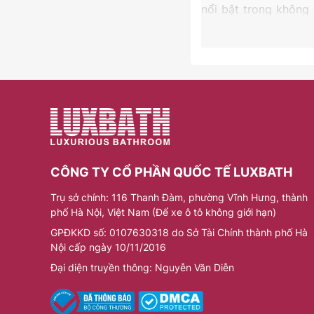
nổi bật trong không 
bảo độ bền cao, vận 
Sen cây đặt sàn Toto 
Các mẫu sen cây đặt
trọng và hiện đại. T
dàng kiểm soát dòng
bóng và hạn chế bám
Ưu điểm nổi bật của
Vòi sen bồn tắm Tot
CÔNG TY CỔ PHẦN QUỐC TẾ LUXBATH
kiệm nước hiệu quả. 
sinh. Đây là lựa chọ
Trụ sở chính: 116 Thanh Đàm, phường Vĩnh Hưng, thành
mỗi ngày.
phố Hà Nội, Việt Nam (Để xe ô tô không giới hạn)
GPĐKKD số: 0107630318 do Sở Tài Chính thành phố Hà
Nội cấp ngày 10/11/2016
Đại diện truyền thông: Nguyễn Văn Diễn