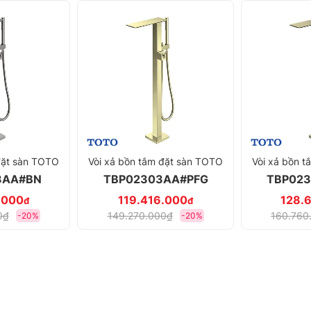
đặt sàn TOTO
Vòi xả bồn tắm đặt sàn TOTO
Vòi xả bồn 
3AA#BN
TBP02303AA#PFG
TBP02
.000
119.416.000
128.
đ
đ
0₫
149.270.000₫
160.760
-20%
-20%