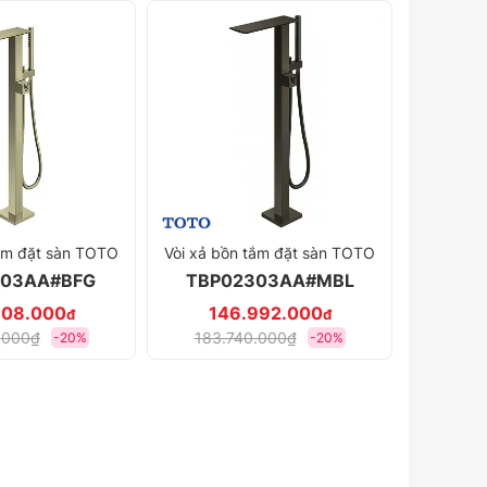
tắm đặt sàn TOTO
Vòi xả bồn tắm đặt sàn TOTO
303AA#BFG
TBP02303AA#MBL
608.000
146.992.000
đ
đ
.000₫
183.740.000₫
-20%
-20%