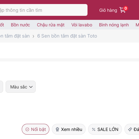
0
Giỏ hàng
ốt
Bồn nước
Chậu rửa mặt
Vòi lavabo
Bình nóng lạnh
M
n tắm đặt sàn
6 Sen bồn tắm đặt sàn Toto
Màu sắc
Nổi bật
Xem nhiều
SALE LỚN
Đá