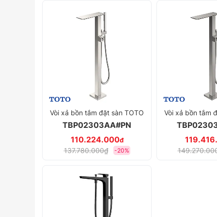
Vòi xả bồn tắm đặt sàn TOTO
Vòi xả bồn tắm 
TBP02303AA#PN
TBP0230
110.224.000
119.416
đ
137.780.000₫
149.270.00
-20%