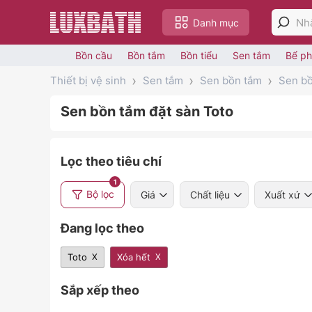
Danh mục
Bồn cầu
Bồn tắm
Bồn tiểu
Sen tắm
Bể ph
Thiết bị vệ sinh
Sen tắm
Sen bồn tắm
Sen bồ
Sen bồn tắm đặt sàn Toto
Lọc theo tiêu chí
1
Bộ lọc
Giá
Chất liệu
Xuất xứ
Đang lọc theo
Toto
Xóa hết
Sắp xếp theo