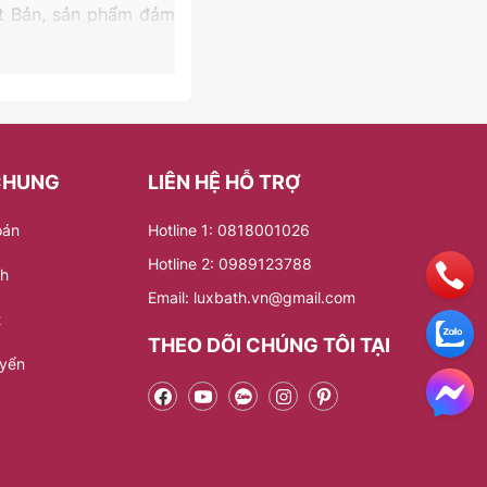
hật Bản, sản phẩm đảm
vẫn toát lên vẻ sang
ác giúp người dùng dễ
p sản phẩm luôn sáng
CHUNG
LIÊN HỆ HỖ TRỢ
oán
Hotline 1: 0818001026
nước ổn định và tiết
Hotline 2: 0989123788
nh
thọ cao và dễ dàng vệ
Email: luxbath.vn@gmail.com
ệm thư giãn thoải mái
t
THEO DÕI CHÚNG TÔI TẠI
uyển