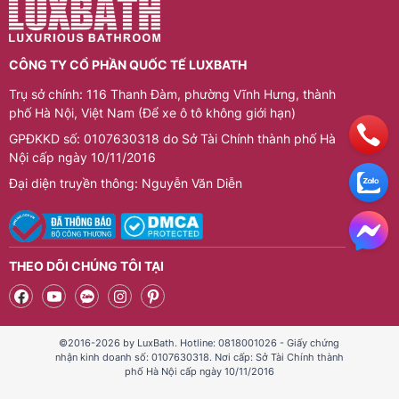
mức nhiệt và chế độ nấu phù hợp với từng món ăn.
Danh mục bếp hồng ngoại cung cấp nhiều mẫu mã
như bếp hồng ngoại đơn, bếp đôi hoặc bếp âm bàn,
CÔNG TY CỔ PHẦN QUỐC TẾ LUXBATH
phù hợp với nhiều không gian bếp từ gia đình, căn hộ
Trụ sở chính: 116 Thanh Đàm, phường Vĩnh Hưng, thành
đến nhà hàng và quán ăn.
phố Hà Nội, Việt Nam (Để xe ô tô không giới hạn)
GPĐKKD số: 0107630318 do Sở Tài Chính thành phố Hà
Nội cấp ngày 10/11/2016
Đại diện truyền thông: Nguyễn Văn Diễn
THEO DÕI CHÚNG TÔI TẠI
©2016-2026 by LuxBath. Hotline: 0818001026 - Giấy chứng
nhận kinh doanh số: 0107630318. Nơi cấp: Sở Tài Chính thành
phố Hà Nội cấp ngày 10/11/2016
Phản ánh chất lượng dịch vụ vui lòng nhắn tin zalo: 0989123788.