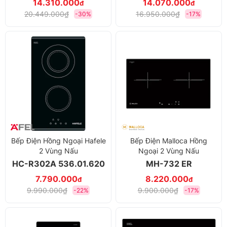
14.310.000
14.070.000
đ
đ
20.449.000₫
16.950.000₫
-30%
-17%
Bếp Điện Hồng Ngoại Hafele
Bếp Điện Malloca Hồng
2 Vùng Nấu
Ngoại 2 Vùng Nấu
HC-R302A 536.01.620
MH-732 ER
7.790.000
8.220.000
đ
đ
9.990.000₫
9.900.000₫
-22%
-17%