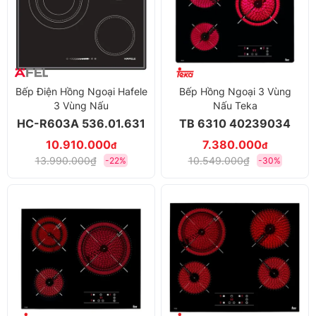
Bếp Điện Hồng Ngoại Hafele
Bếp Hồng Ngoại 3 Vùng
3 Vùng Nấu
Nấu Teka
HC-R603A 536.01.631
TB 6310 40239034
10.910.000
7.380.000
đ
đ
13.990.000₫
10.549.000₫
-22%
-30%