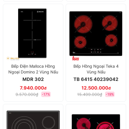
Bếp Điện Malloca Hồng
Bếp Hồng Ngoại Teka 4
Ngoại Domino 2 Vùng Nấu
Vùng Nấu
MDR 302
TB 6415 40239042
7.940.000
12.500.000
đ
đ
9.570.000₫
15.499.000₫
-17%
-19%