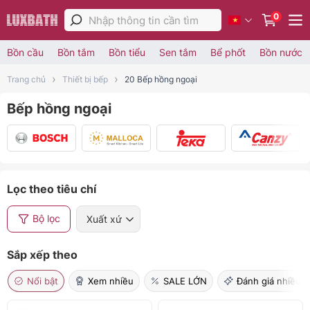
0
Bồn cầu
Bồn tắm
Bồn tiểu
Sen tắm
Bể phốt
Bồn nước
Trang chủ
Thiết bị bếp
20 Bếp hồng ngoại
Bếp hồng ngoại
Lọc theo tiêu chí
Bộ lọc
Xuất xứ
Sắp xếp theo
Nổi bật
Xem nhiều
SALE LỚN
Đánh giá nhiều