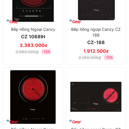
Bếp Hồng Ngoại Canzy
Bếp hồng ngoại Canzy CZ
188
CZ 1088IH
CZ-188
3.383.000
đ
1.912.500
đ
3.980.000₫
-15%
2.250.000₫
-15%