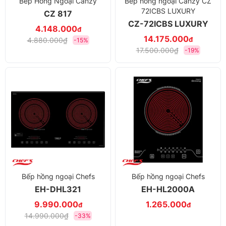
Bếp Hồng Ngoại Canzy
Bếp hồng ngoại Canzy CZ
72ICBS LUXURY
CZ 817
CZ-72ICBS LUXURY
4.148.000
đ
14.175.000
đ
4.880.000₫
-15%
17.500.000₫
-19%
Bếp hồng ngoại Chefs
Bếp hồng ngoại Chefs
EH-DHL321
EH-HL2000A
9.990.000
1.265.000
đ
đ
14.990.000₫
-33%