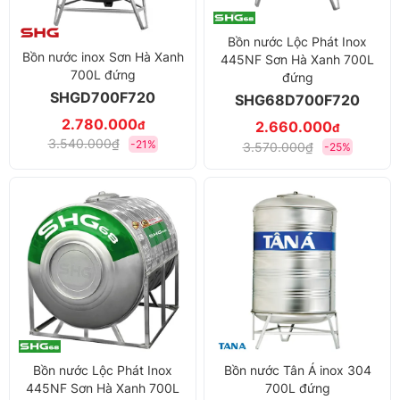
Bồn nước Lộc Phát Inox
Bồn nước inox Sơn Hà Xanh
445NF Sơn Hà Xanh 700L
700L đứng
đứng
SHGD700F720
SHG68D700F720
2.780.000
đ
2.660.000
đ
3.540.000₫
-21%
3.570.000₫
-25%
Bồn nước Lộc Phát Inox
Bồn nước Tân Á inox 304
445NF Sơn Hà Xanh 700L
700L đứng