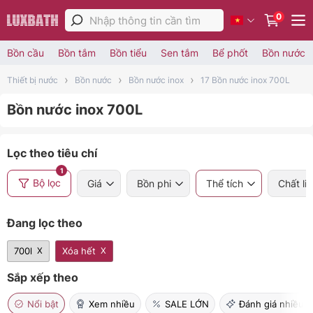
0
Bồn cầu
Bồn tắm
Bồn tiểu
Sen tắm
Bể phốt
Bồn nước
Thiết bị nước
Bồn nước
Bồn nước inox
17 Bồn nước inox 700L
Bồn nước inox 700L
Lọc theo tiêu chí
1
Bộ lọc
Giá
Bồn phi
Thể tích
Chất li
Đang lọc theo
700l
Xóa hết
Sắp xếp theo
Nổi bật
Xem nhiều
SALE LỚN
Đánh giá nhiều