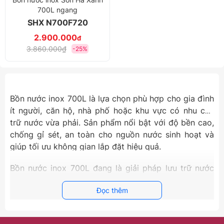
700L ngang
SHX N700F720
2.900.000
đ
3.860.000₫
-25%
Bồn nước inox 700L là lựa chọn phù hợp cho gia đình
ít người, căn hộ, nhà phố hoặc khu vực có nhu cầu
trữ nước vừa phải. Sản phẩm nổi bật với độ bền cao,
chống gỉ sét, an toàn cho nguồn nước sinh hoạt và
giúp tối ưu không gian lắp đặt hiệu quả.
Bồn nước inox 700L đang là giải pháp lưu trữ nước
sinh hoạt được nhiều gia đình lựa chọn nhờ thiết kế
Đọc thêm
gọn gàng, bền bỉ và tiện dụng. Với dung tích vừa
phải, sản phẩm phù hợp cho nhà từ 2–4 người, căn hộ
nhỏ, nhà phố hoặc những nơi có nhu cầu dùng nước