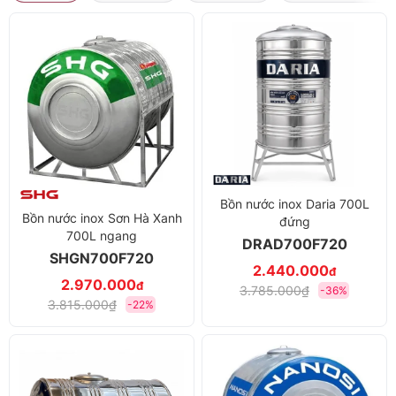
Bồn nước inox Daria 700L
Bồn nước inox Sơn Hà Xanh
đứng
700L ngang
DRAD700F720
SHGN700F720
2.440.000
đ
2.970.000
đ
3.785.000₫
-36%
3.815.000₫
-22%