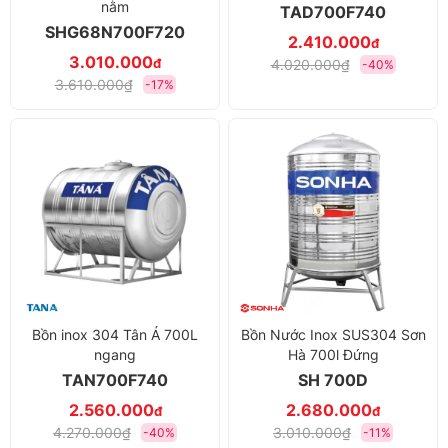
nằm
TAD700F740
SHG68N700F720
2.410.000
đ
3.010.000
đ
4.020.000₫
-40%
3.610.000₫
-17%
Bồn inox 304 Tân Á 700L
Bồn Nước Inox SUS304 Sơn
ngang
Hà 700l Đứng
TAN700F740
SH 700D
2.560.000
2.680.000
đ
đ
4.270.000₫
3.010.000₫
-40%
-11%