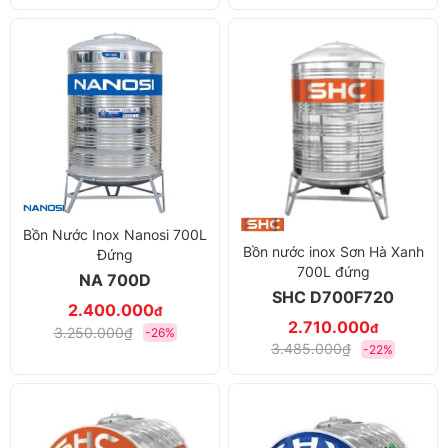
Bồn Nước Inox Nanosi 700L
Bồn nước inox Sơn Hà Xanh
Đứng
700L đứng
NA 700D
SHC D700F720
2.400.000
đ
2.710.000
đ
3.250.000₫
-26%
3.485.000₫
-22%