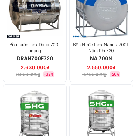
Bồn nước inox Daria 700L
Bồn Nước Inox Nanosi 700L
ngang
Nằm Phi 720
DRAN700F720
NA 700N
2.630.000
2.550.000
đ
đ
3.860.000₫
3.450.000₫
-32%
-26%