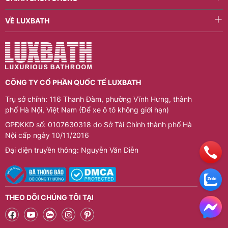
hợp tính năng tiết kiệm nước, giúp giảm chi phí sinh
VỀ LUXBATH
hoạt mà vẫn đảm bảo hiệu suất sử dụng. Sản phẩm
đa dạng mẫu mã, phù hợp với nhiều phong cách thiết
kế phòng tắm từ hiện đại đến tối giản. Đây là lựa
chọn lý tưởng cho không gian sống tiện nghi và bền
vững.
CÔNG TY CỔ PHẦN QUỐC TẾ LUXBATH
Trụ sở chính: 116 Thanh Đàm, phường Vĩnh Hưng, thành
phố Hà Nội, Việt Nam (Để xe ô tô không giới hạn)
GPĐKKD số: 0107630318 do Sở Tài Chính thành phố Hà
Nội cấp ngày 10/11/2016
Đại diện truyền thông: Nguyễn Văn Diễn
THEO DÕI CHÚNG TÔI TẠI