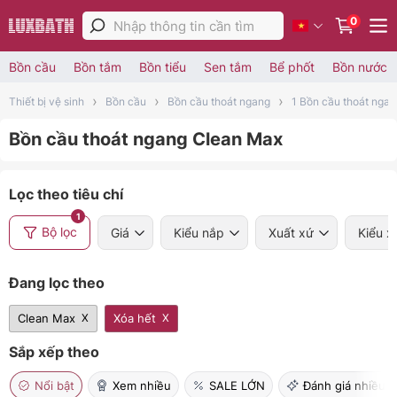
0
Bồn cầu
Bồn tắm
Bồn tiểu
Sen tắm
Bể phốt
Bồn nước
Thiết bị vệ sinh
Bồn cầu
Bồn cầu thoát ngang
1 Bồn cầu thoát nga
Bồn cầu thoát ngang Clean Max
Lọc theo tiêu chí
1
Bộ lọc
Giá
Kiểu nắp
Xuất xứ
Kiểu x
Đang lọc theo
Clean Max
Xóa hết
Sắp xếp theo
Nổi bật
Xem nhiều
SALE LỚN
Đánh giá nhiều