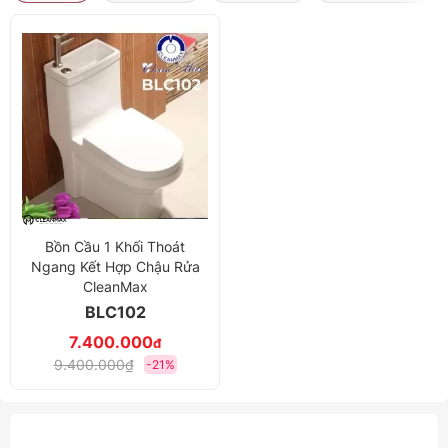
Bồn Cầu 1 Khối Thoát
Ngang Kết Hợp Chậu Rửa
CleanMax
BLC102
7.400.000
đ
9.400.000₫
-21%