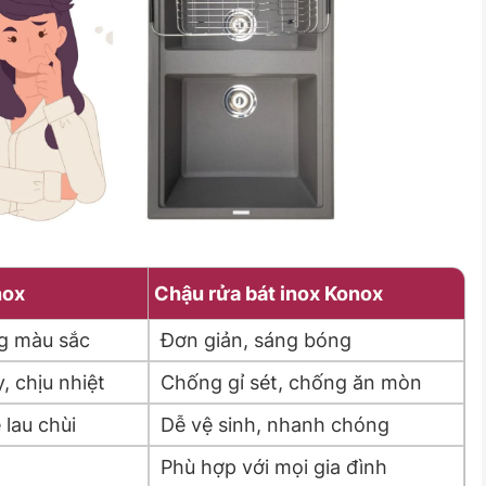
nox
Chậu rửa bát inox Konox
g màu sắc
Đơn giản, sáng bóng
, chịu nhiệt
Chống gỉ sét, chống ăn mòn
lau chùi
Dễ vệ sinh, nhanh chóng
Phù hợp với mọi gia đình