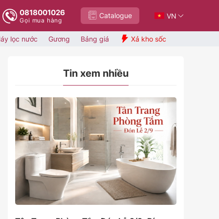
0818001026
Catalogue
VN
Gọi mua hàng
áy lọc nước
Gương
Bảng giá
Xả kho sốc
Tin xem nhiều