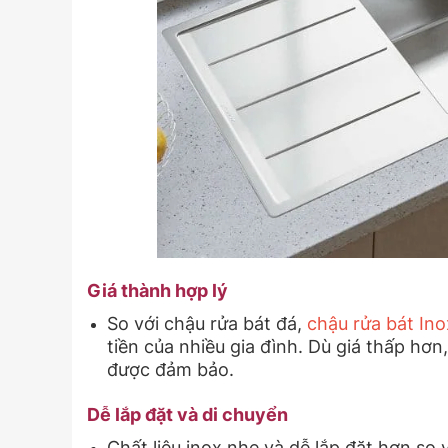
Giá thành hợp lý
So với chậu rửa bát đá,
chậu rửa bát In
tiền của nhiều gia đình. Dù giá thấp h
được đảm bảo.
Dễ lắp đặt và di chuyển
Chất liệu inox nhẹ và dễ lắp đặt hơn so