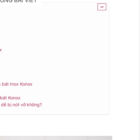
UNG BÀI VIẾT
-
x
a bát Inox Konox
 bát Konox
 dễ bị nứt vỡ không?