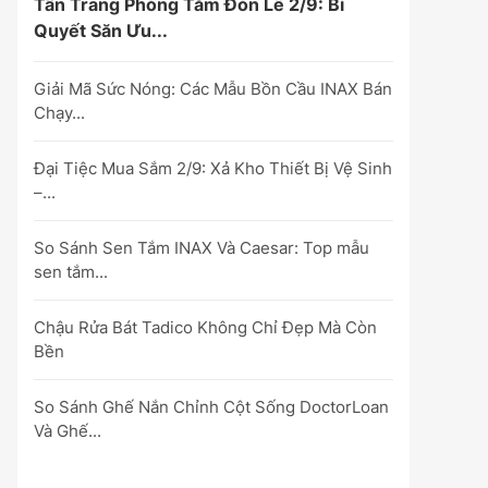
Tân Trang Phòng Tắm Đón Lễ 2/9: Bí
Quyết Săn Ưu...
Giải Mã Sức Nóng: Các Mẫu Bồn Cầu INAX Bán
Chạy...
Đại Tiệc Mua Sắm 2/9: Xả Kho Thiết Bị Vệ Sinh
–...
So Sánh Sen Tắm INAX Và Caesar: Top mẫu
sen tắm...
Chậu Rửa Bát Tadico Không Chỉ Đẹp Mà Còn
Bền
So Sánh Ghế Nắn Chỉnh Cột Sống DoctorLoan
Và Ghế...