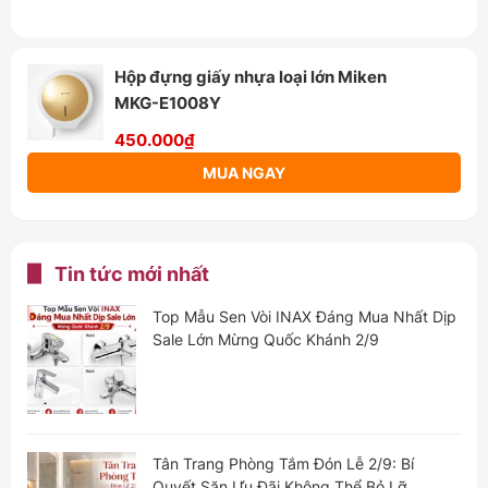
Hộp đựng giấy nhựa loại lớn Miken
MKG-E1008Y
450.000₫
MUA NGAY
Tin tức mới nhất
Top Mẫu Sen Vòi INAX Đáng Mua Nhất Dịp
Sale Lớn Mừng Quốc Khánh 2/9
Tân Trang Phòng Tắm Đón Lễ 2/9: Bí
Quyết Săn Ưu Đãi Không Thể Bỏ Lỡ