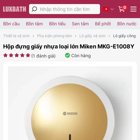
0
Bồn cầu
Bồn tắm
Bồn tiểu
Sen tắm
Bể phốt
Bồn nước
Thiết bị vệ sinh
Phụ kiện phòng tắm
Lô giấy vệ sinh
Lô giấy công n
Hộp đựng giấy nhựa loại lớn Miken MKG-E1008Y
Còn hàng
(
1
đánh giá)