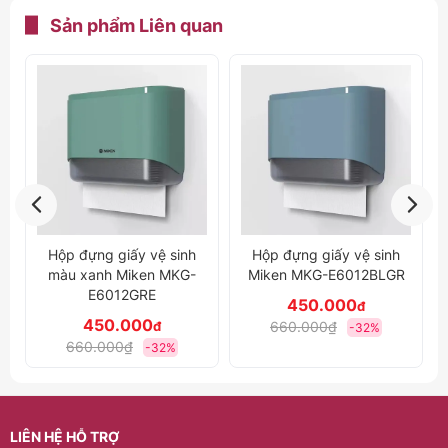
Sản phẩm
Liên quan
Hộp đựng giấy vệ sinh
Hộp đựng giấy vệ sinh
Miken MKG-E6012BLGR
Miken MKG-E6007R
450.000
440.000
đ
đ
660.000₫
680.000₫
-32%
-35%
LIÊN HỆ HỖ TRỢ