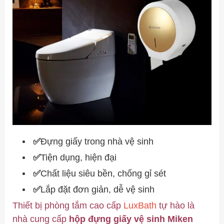
✅
Đựng giấy trong nhà vệ sinh
✅
Tiện dụng, hiện đại
✅
Chất liệu siêu bền, chống gỉ sét
✅
Lắp đặt đơn giản, dễ vệ sinh
Thiết bị phòng tắm cao cấp
LuxBath
tự hào là
nhà cung cấp
hộp đựng giấy vệ sinh Miken