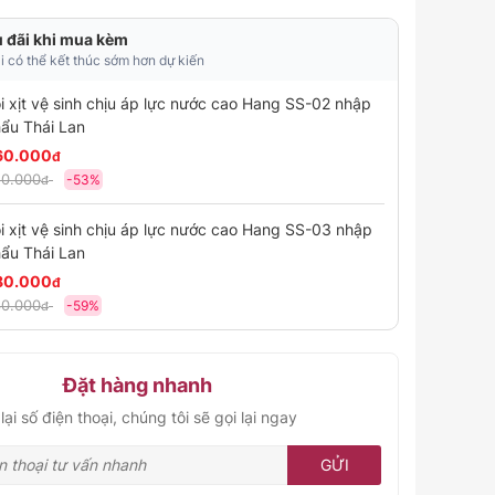
 đãi khi mua kèm
 có thể kết thúc sớm hơn dự kiến
i xịt vệ sinh chịu áp lực nước cao Hang SS-02 nhập
ẩu Thái Lan
60.000
đ
0.000
-53%
đ
i xịt vệ sinh chịu áp lực nước cao Hang SS-03 nhập
ẩu Thái Lan
80.000
đ
0.000
-59%
đ
Đặt hàng nhanh
lại số điện thoại, chúng tôi sẽ gọi lại ngay
GỬI