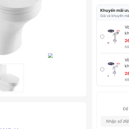
Khuyến mãi ưu
Giá và khuyến mãi
Vò
kh
2
55
Vò
kh
2
68
Để 