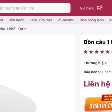
0
Giỏ hàng
ốt
Bồn nước
Chậu rửa mặt
Vòi lavabo
Bình nóng lạnh
M
ầu 1 khối Karat
Bồn cầu 1
Thương hiệu:
Bảo hành:
1 năm
Liên hệ