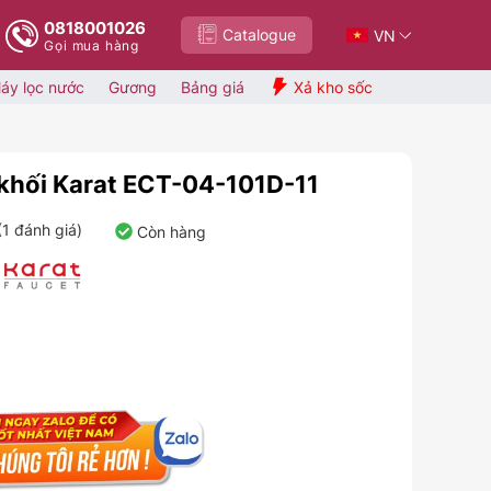
0818001026
Catalogue
VN
Gọi mua hàng
áy lọc nước
Gương
Bảng giá
Xả kho sốc
 khối Karat ECT-04-101D-11
(
1
đánh giá)
Còn hàng