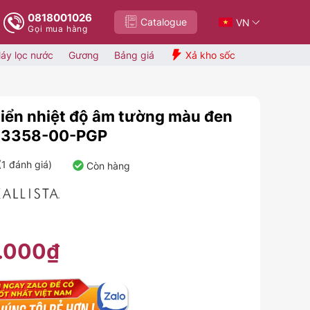
0818001026
Catalogue
VN
Gọi mua hàng
áy lọc nước
Gương
Bảng giá
Xả kho sốc
hiển nhiệt độ âm tường màu đen
P33358-00-PGP
(
1
đánh giá)
Còn hàng
.000₫