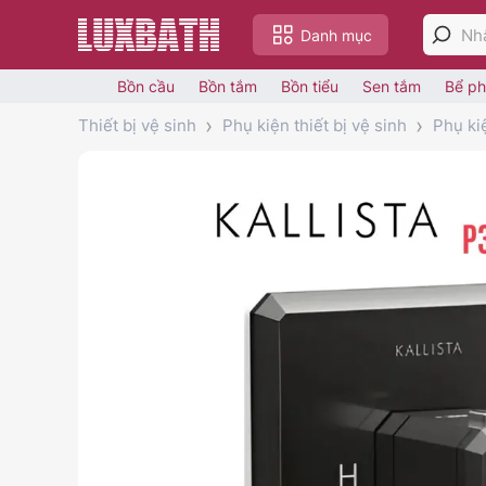
Danh mục
Bồn cầu
Bồn tắm
Bồn tiểu
Sen tắm
Bể ph
Thiết bị vệ sinh
Phụ kiện thiết bị vệ sinh
Phụ ki