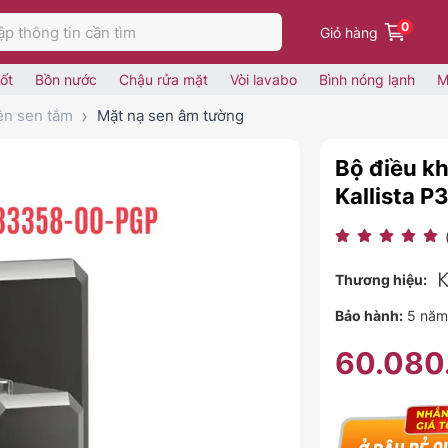
0
Giỏ hàng
ốt
Bồn nước
Chậu rửa mặt
Vòi lavabo
Bình nóng lạnh
M
ện sen tắm
Mặt nạ sen âm tường
Bộ điều k
Kallista 
Thương hiệu:
Bảo hành:
5 năm
60.080