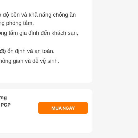
o độ bền và khả năng chống ăn
ng phòng tắm.
òng tắm gia đình đến khách sạn,
 độ ổn định và an toàn.
hông gian và dễ vệ sinh.
ờng
-PGP
MUA NGAY