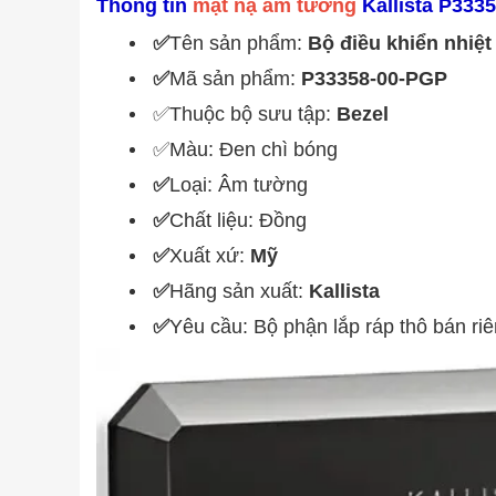
Thông tin
mặt nạ âm tường
Kallista P333
✅
Tên sản phẩm:
Bộ điều khiển nhiệ
✅
Mã sản phẩm:
P33358-00-PGP
✅Thuộc bộ sưu tập:
Bezel
✅Màu: Đen chì bóng
✅
Loại: Âm tường
✅
Chất liệu: Đồng
✅
Xuất xứ:
Mỹ
✅
Hãng sản xuất:
Kallista
✅
Yêu cầu: Bộ phận lắp ráp thô bán ri