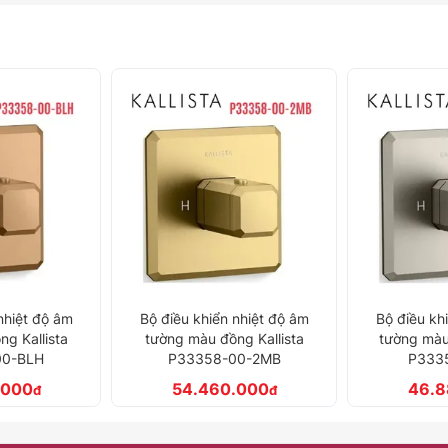
nhiệt độ âm
Bộ điều khiển nhiệt độ âm
Bộ điều kh
g Kallista
tường màu nickel Kallista
tường màu 
00-2MB
P33358-00-BN
P333
.000
46.885.000
37.4
đ
đ