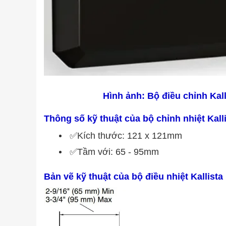
Hình ảnh: Bộ điều chỉnh
Kal
Thông số kỹ thuật của bộ chỉnh nhiệt Kal
✅Kích thước: 121 x 121mm
✅Tầm với: 65 - 95mm
Bản vẽ kỹ thuật của bộ điều nhiệt Kallist