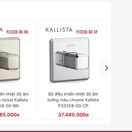
Bộ điều khiển nhiệt độ âm
Bộ điều
iển nhiệt độ âm
tường màu đen Kallista
tường 
chrome Kallista
P33358-00-BGP
P3
58-00-CP
60.080.000
6
đ
80.000
đ