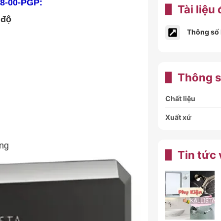
58-00-PGP:
Tài liệu
t độ
Thông số
Thông s
Chất liệu
Xuất xứ
êng
Tin tức