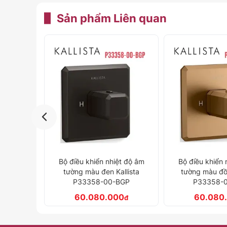
Sản phẩm
Liên quan
ệt độ âm
Bộ điều khiển nhiệt độ âm
Bộ điều khiển 
llista
tường màu đồng Kallista
tường màu đồn
BGP
P33358-00-BLH
P33358-
0
60.080.000
54.460
đ
đ