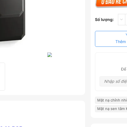
Số lượng:
Thêm 
Để 
Mặt nạ chỉnh nhi
Mặt nạ sen tắm K