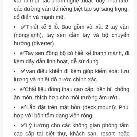
vặn là một “tác phẩm nghệ thuật” duy nhất nhờ
các đường vân đá riêng biệt tạo sự sang trọng,
cổ điển và mạnh mẽ.
✅
Thiết kế 5 lỗ: Bao gồm vòi xả, 2 tay vặn
(nóng/lạnh), tay sen cầm tay và bộ chuyển
hướng (diverter).
✅
Tay sen đồng bộ có hiết kế thanh mảnh, đi
kèm dây dẫn linh hoạt, dễ sử dụng.
✅
Van điều khiển đi kèm giúp kiểm soát lưu
lượng và nhiệt độ nước chính xác.
✅
Chất liệu đồng thau cao cấp, bền bỉ, chống
ăn mòn, thích hợp cho môi trường ẩm ướt.
✅
Lắp đặt trên mặt bồn (deck-mount): Phù
hợp với bồn tắm dạng viền rộng.
✅
Lý tưởng cho các không gian phòng tắm
cao cấp tại biệt thự, khách sạn, resort hoặc