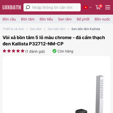
0
Bồn cầu
Bồn tắm
Bồn tiểu
Sen tắm
Bể phốt
Bồn nước
Thiết bị vệ sinh
Sen tắm
Sen bồn tắm
Sen bồn tắm Kallista
Vòi xả bồn tắm 5 lỗ màu chrome - đá cẩm thạch
đen Kallista P32712-NM-CP
Còn hàng
(
1
đánh giá)