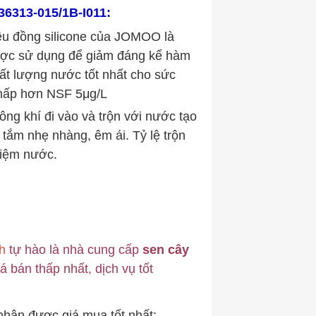
36313-015/1B-I011:
iệu đồng silicone của JOMOO là
ược sử dụng để giảm đáng kể hàm
ất lượng nước tốt nhất cho sức
hấp hơn NSF 5μg/L
ông khí đi vào và trộn với nước tạo
 tắm nhẹ nhàng, êm ái. Tỷ lệ trộn
kiệm nước.
th
tự hào là nhà cung cấp
sen cây
á bán thấp nhất, dịch vụ tốt
 nhận được giá mua tốt nhất: