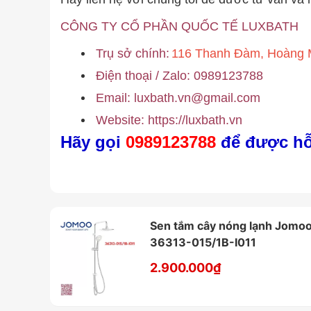
CÔNG TY CỔ PHẦN QUỐC TẾ LUXBATH
Trụ sở chính:
116 Thanh Đàm, Hoàng M
Điện thoại / Zalo: 0989123788
Email:
luxbath.vn@gmail.com
Website:
https://luxbath.vn
Hãy gọi
0989123788
để được hỗ
Sen tắm cây nóng lạnh Jomo
36313-015/1B-I011
2.900.000₫