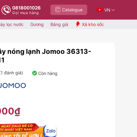
0818001026
Catalogue
VN
Gọi mua hàng
áy lọc nước
Gương
Bảng giá
Xả kho sốc
ây nóng lạnh Jomoo 36313-
11
(
1
đánh giá)
Còn hàng
000₫