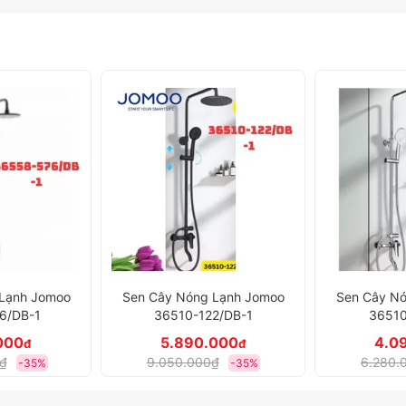
Lạnh Jomoo
Sen Cây Nóng Lạnh Jomoo
Sen Cây N
2/DB-1
36510-122/1B-1
3635-
000
4.090.000
7.3
đ
đ
₫
6.280.000₫
-35%
-35%