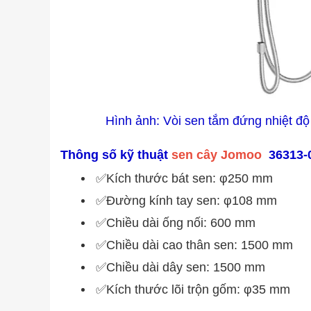
Hình ảnh:
Vòi sen tắm đứng nhiệt đ
Thông số kỹ thuật
sen cây Jomoo
36313-0
✅Kích thước bát sen: φ250 mm
✅Đường kính tay sen: φ108 mm
✅Chiều dài ống nối: 600 mm
✅Chiều dài cao thân sen: 1500 mm
✅Chiều dài dây sen: 1500 mm
✅Kích thước lõi trộn gốm: φ35 mm