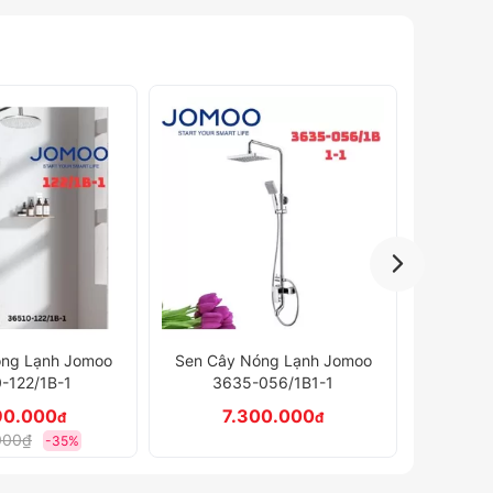
Sen tắm cây nhiệt độ Jomoo
Sen Câ
óng Lạnh Jomoo
26173-624/HBS-1
36
056/1B1-1
51.760.000
7
đ
00.000
đ
11.