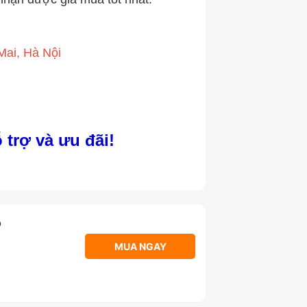
ai, Hà Nội
 trợ và ưu đãi!
o
MUA NGAY