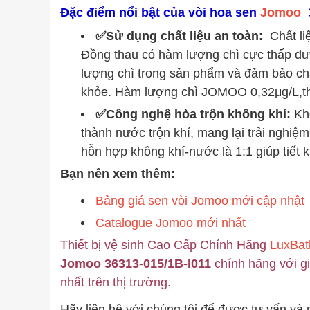
Đặc điểm nổi bật của vòi hoa sen
Jomoo
✅Sử dụng chất liệu an toàn:
Chất l
Đồng thau có hàm lượng chì cực thấp đ
lượng chì trong sản phẩm và đảm bảo ch
khỏe. Hàm lượng chì JOMOO 0,32μg/L,t
✅Công nghệ hòa trộn không khí:
Kh
thành nước trộn khí, mang lại trải nghiệm
hỗn hợp không khí-nước là 1:1 giúp tiết 
Bạn nên xem thêm:
Bảng giá sen vòi Jomoo mới cập nhật
Catalogue Jomoo mới nhất
Thiết bị vệ sinh Cao Cấp Chính Hãng
LuxBa
Jomoo 36313-015/1B-I011
chính hãng với gi
nhất trên thị trường.
Hãy liên hệ với chúng tôi để đươc tư vấn và