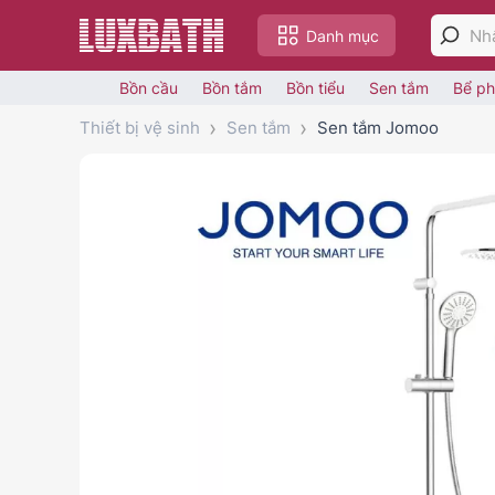
Danh mục
Bồn cầu
Bồn tắm
Bồn tiểu
Sen tắm
Bể ph
Thiết bị vệ sinh
Sen tắm
Sen tắm Jomoo