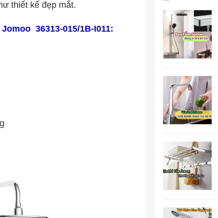
hư thiết kế đẹp mắt.
 Jomoo 36313-015/1B-I011:
ng