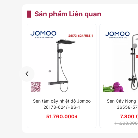
Sản phẩm
Liên quan
độ Jomoo
Sen Cây Nóng Lạnh Jomoo
Sen Cây Nóng 
S-1
36558-576/DB-1
36510-12
0
7.800.000
5.890.
đ
đ
11.990.000₫
9.050.000
-35%