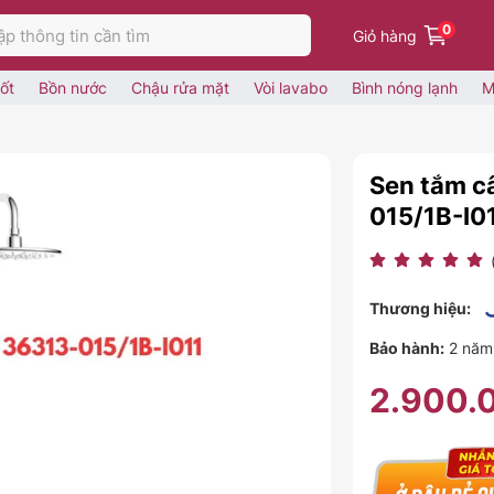
0
Giỏ hàng
ốt
Bồn nước
Chậu rửa mặt
Vòi lavabo
Bình nóng lạnh
M
Sen tắm c
015/1B-I0
Thương hiệu:
Bảo hành:
2 năm
2.900.