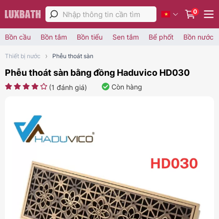
0
Bồn cầu
Bồn tắm
Bồn tiểu
Sen tắm
Bể phốt
Bồn nước
Thiết bị nước
Phễu thoát sàn
Phễu thoát sàn bằng đồng Haduvico HD030
Còn hàng
(
1
đánh giá)