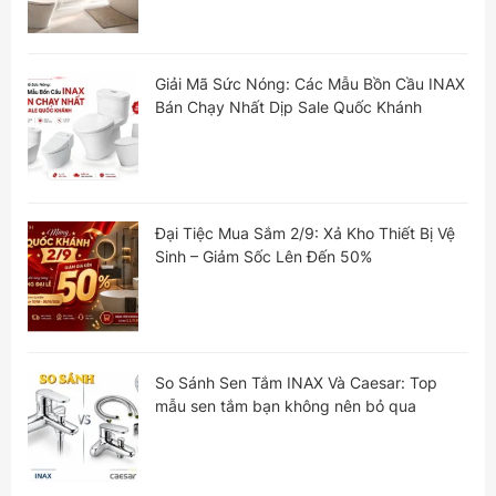
Giải Mã Sức Nóng: Các Mẫu Bồn Cầu INAX
Bán Chạy Nhất Dịp Sale Quốc Khánh
Đại Tiệc Mua Sắm 2/9: Xả Kho Thiết Bị Vệ
Sinh – Giảm Sốc Lên Đến 50%
So Sánh Sen Tắm INAX Và Caesar: Top
mẫu sen tắm bạn không nên bỏ qua