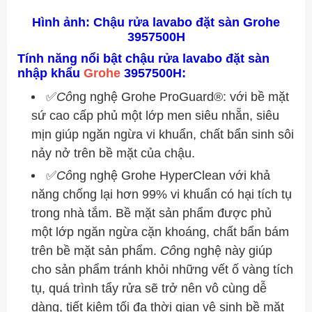
Hình ảnh: Chậu rửa lavabo đặt sàn Grohe
3957500H
Tính năng nổi bật chậu rửa lavabo đặt sàn
nhập khẩu
Grohe
3957500H:
✅
Cô
ng nghệ Grohe ProGuard®: với bề mặt
sứ cao cấp phủ một lớp men siêu nhẵn, siêu
mịn giúp ngăn ngừa vi khuẩn, chất bẩn sinh sôi
nảy nở trên bề mặt của chậu.
✅
Cô
ng nghệ Grohe HyperClean với khả
năng chống lại hơn 99% vi khuẩn có hại tích tụ
trong nhà tắm. Bề mặt sản phẩm được phủ
một lớp ngăn ngừa cặn khoáng, chất bẩn bám
trên bề mặt sản phẩm.
Cô
ng nghệ này giúp
cho sản phẩm tránh khỏi những vết ố vàng tích
tụ, quá trình tẩy rửa sẽ trở nên vô cùng dễ
dàng, tiết kiệm tối đa thời gian vệ sinh bề mặt