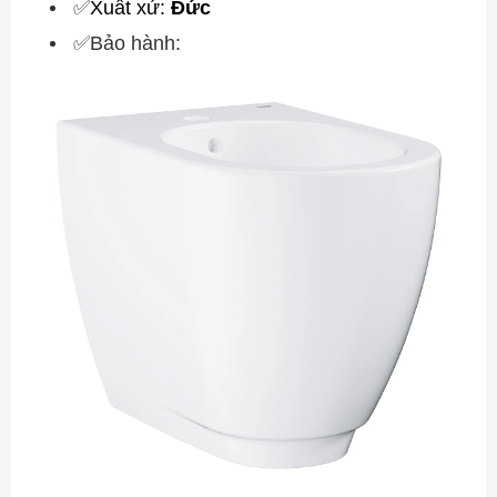
✅
Xuất xứ:
Đức
✅Bảo hành: