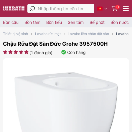
0
Bồn cầu
Bồn tắm
Bồn tiểu
Sen tắm
Bể phốt
Bồn nước
Thiết bị vệ sinh
Lavabo rửa mặt
Lavabo liền chân đặt sàn
Lavabo li
Chậu Rửa Đặt Sàn Đức Grohe 3957500H
Còn hàng
(
1
đánh giá)