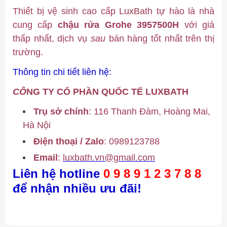
Thiết bị vệ sinh cao cấp LuxBath tự hào là nhà
cung cấp
chậu rửa
Grohe 3957500H
với giá
thấp nhất, dịch vụ
sau
bán hàng tốt nhất trên thị
trường.
Thông tin chi tiết liên hệ:
CÔ
NG TY CỔ PHẦN QUỐC TẾ LUXBATH
Trụ sở chính
: 116 Thanh Đàm, Hoàng Mai,
Hà Nội
Điện thoại / Zalo
:
0989123788
Email
:
luxbath.vn@gmail.com
Liên hệ hotline
0 9 8 9 1 2 3 7 8 8
để nhận nhiều ưu đãi!