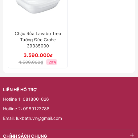
Chậu Rửa Lavabo Treo
Tường Đức Grohe
39335000
3.590.000
đ
4.500.000₫
-20%
LIÊN HỆ HỖ TRỢ
Hotline 1: 0818001026
Hotline 2: 0989123788
Email: luxbath.vn@gmail.com
CHÍNH SÁCH CHUNG