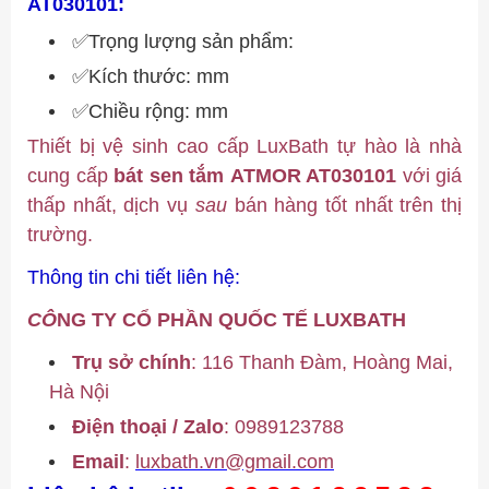
AT030101:
✅Trọng lượng sản phẩm:
✅Kích thước: mm
✅Chiều rộng: mm
Thiết bị vệ sinh cao cấp LuxBath tự hào là nhà
cung cấp
bát sen tắm
ATMOR AT030101
với giá
thấp nhất, dịch vụ
sau
bán hàng tốt nhất trên thị
trường.
Thông tin chi tiết liên hệ:
CÔ
NG TY CỔ PHẦN QUỐC TẾ LUXBATH
Trụ sở chính
: 116 Thanh Đàm, Hoàng Mai,
Hà Nội
Điện thoại / Zalo
:
0989123788
Email
:
luxbath.vn@gmail.com