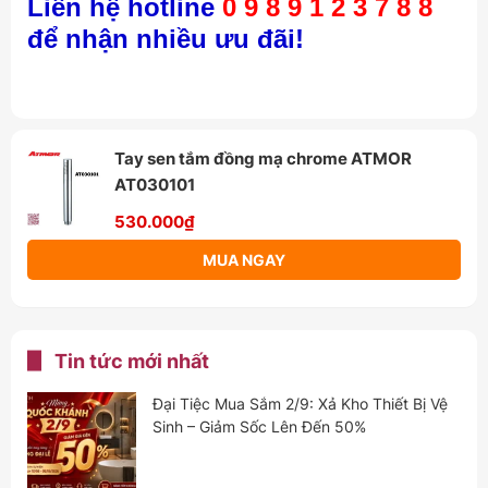
Liên hệ hotline
0 9 8 9 1 2 3 7 8 8
để nhận nhiều ưu đãi!
Tay sen tắm đồng mạ chrome ATMOR
AT030101
530.000₫
MUA NGAY
Tin tức mới nhất
Đại Tiệc Mua Sắm 2/9: Xả Kho Thiết Bị Vệ
Sinh – Giảm Sốc Lên Đến 50%