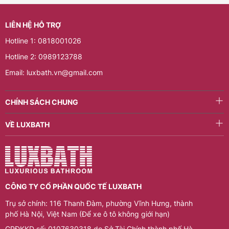
LIÊN HỆ HỖ TRỢ
Hotline 1: 0818001026
Hotline 2: 0989123788
Email: luxbath.vn@gmail.com
CHÍNH SÁCH CHUNG
VỀ LUXBATH
CÔNG TY CỔ PHẦN QUỐC TẾ LUXBATH
Trụ sở chính: 116 Thanh Đàm, phường Vĩnh Hưng, thành
phố Hà Nội, Việt Nam (Để xe ô tô không giới hạn)
GPĐKKD số: 0107630318 do Sở Tài Chính thành phố Hà