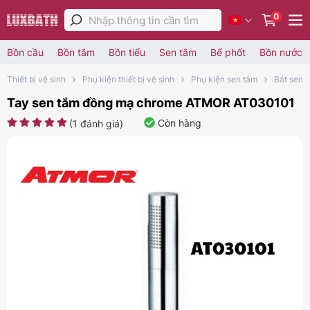
0
Bồn cầu
Bồn tắm
Bồn tiểu
Sen tắm
Bể phốt
Bồn nước
Thiết bị vệ sinh
Phụ kiện thiết bị vệ sinh
Phụ kiện sen tắm
Bát sen 
Tay sen tắm đồng mạ chrome ATMOR AT030101
Còn hàng
(
1
đánh giá)