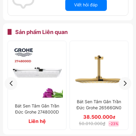
Viết hỏi đáp
Sản phẩm
Liên quan
Bát Sen Tắm Gắn Trần
Bát Sen Tắm Gắn Trần
Đức Grohe 26566GN0
Đức Grohe 26566000
38.500.000
10.070.000
đ
đ
50.010.000₫
13.070.000₫
-23%
-23%